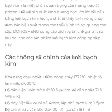
bạch kim là một phần quan trọng của màng trao đổi
proton. Đối với sản xuất kính quang học, lớp lót nồi nấu
bằng lưới bạch kim lọc tạp chất từ thủy tinh nóng chảy,
đảm bảo hiệu suất trong các thấu kính và sợi quang cao
cấp. DONGSHENG cung cấp dịch vụ tái chế giá trị cao
lâu dài cho các sản phẩm lưới bạch kim công nghiệp
này.
Các thông số chính của lưới bạch
kim
Khả năng chịu nhiệt: Điểm nóng chảy 1772°C, nhiệt độ
làm việc ≤1600°C
Độ dẫn điện: Điện trở suất 10,6 μΩ·cm, độ dẫn nhiệt 71,6
W/(m·K)
Độ dày: Vật liệu cơ bản 1-4mm, lớp phủ bạch kim 1-5μm
Độ chính xác của lưới: 0,5-100 lưới (có sẵn lỗ hình