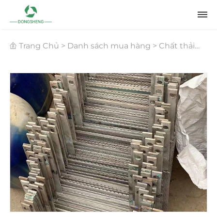
Trang Chủ
>
Danh sách mua hàng
>
Chất thải
công nghiệp
>
Tái chế lưới bạch kim