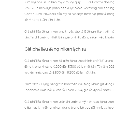
Kim loại phế liệu niken mạ kim loại quý
Giá có thể thươn
Phế liệu niken điện phân nên được bảo quản trong môi trường 
Continuum Powders của Mỹ đã đạt được bước đột phá về công ng
xử lý hàng tuần gần 1 tấn.
Giá phế liệu
đồng niken phụ thuộc vào tỷ lệ đồng-niken, với mứ
tấn. Tại thị trường Nhật Bản, giá phế liệu đồng niken vào kho
Giá phế liệu đồng niken lịch sử
Giá phế liệu đồng niken đã biến động theo hình chữ "M" tron
động trong khoảng 4.200 đến 5.300 đô la một tấn. Từ năm 20
vọt lên mức cao từ 8.500 đến 9.200 đô la một tấn.
Năm 2023, lượng hàng tồn kho toàn cầu tăng khiến giá đồng
Indonesia được nối lại vào đầu năm 2024, giá ổn định ở mức 6
Giá phế liệu đồng niken trên thị trường Mỹ hiện dao động tro
giữa hợp kim đồng-niken dùng trong bộ trao đổi nhiệt và hợp 