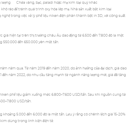
g lượng
Chứa vàng, bạc, paladi hoặc mạ kim loại quý khác
khô ráo để tránh quá trình oxy hóa lớp mạ. Nhà sản xuất bột kim loại
hệ trong việc xử lý phế liệu niken điện phân thành bột in 3D, với công suất
c giá hiện tại trên thị trường châu Âu dao động từ 6.500 đến 7.800 đô la một
ảng 550.000 đến 650.000 yên một tấn.
g năm năm qua. Từ năm 2019 đến năm 2020, do ảnh hưởng của đại dịch, giá dao
21 đến năm 2022, do nhu cầu tăng mạnh từ ngành năng lượng mới, giá đã tăng
 niken phế liệu giảm xuống mức 6.800–7.600 USD/tấn. Sau khi nguồn cung từ
.500–7.800 USD/tấn.
ng khoảng 5.000 đến 6.000 đô la một tấn. Lưu ý rằng có chênh lệch giá 15-20%
kim dùng trong linh kiện điện tử.