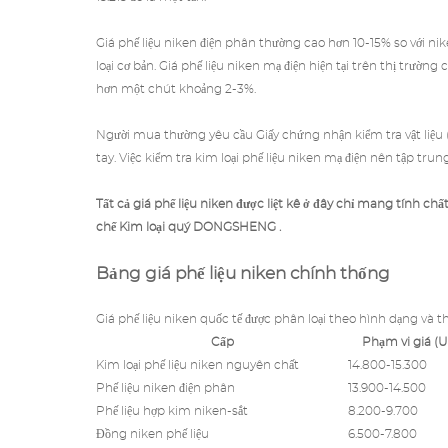
Giá phế liệu niken điện phân thường cao hơn 10-15% so với n
loại cơ bản. Giá phế liệu niken mạ điện hiện tại trên thị trườn
hơn một chút khoảng 2-3%.
Người mua thường yêu cầu Giấy chứng nhận kiểm tra vật liệ
tay. Việc kiểm tra kim loại phế liệu niken mạ điện nên tập tru
Tất cả giá phế liệu niken được liệt kê ở đây chỉ mang tính chấ
chế Kim loại quý
DONGSHENG .
Bảng giá phế liệu niken chính thống
Giá phế liệu niken quốc tế được phân loại theo hình dạng và 
Cấp
Phạm vi giá (
Kim loại phế liệu niken nguyên chất
14.800-15.300
Phế liệu niken điện phân
13.900-14.500
Phế liệu hợp kim niken-sắt
8.200-9.700
Đồng niken phế liệu
6.500-7.800