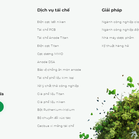
Dịch vụ tái chế
Giải pháp
Điện cực lưới niken
Ngành công nghiệp clo
Tái chế PCB
Ngành công nghiệp điện
Tái chế Anode Titan
Nhà máy dược phẩm
Điện cực Titan
Kỹ thuật hàng hải
Cực dương MMO
Anode DSA
Bảo vệ chống ăn mòn anode
Tái chế phế liệu kim loại
Xử lý chất thải công nghiệp
ữa
Giá phế liệu Titan
Giá phế liệu niken
Bột Ruthenium-Iridium
Bộ chuyển đổi xúc tác
Cacbua xi măng tái chế