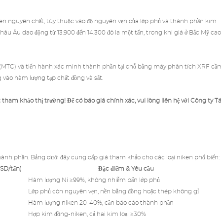
iken nguyên chất, tùy thuộc vào độ nguyên vẹn của lớp phủ và thành phần kim
g châu Âu dao động từ 13.900 đến 14.300 đô la một tấn, trong khi giá ở Bắc Mỹ cao
u (MTC) và tiến hành xác minh thành phần tại chỗ bằng máy phân tích XRF cầ
ng vào hàm lượng tạp chất đồng và sắt.
t tham khảo thị trường! Để có báo giá chính xác, vui lòng liên hệ với
Công ty Tá
thành phần. Bảng dưới đây cung cấp giá tham khảo cho các loại niken phổ biến:
USD/tấn)
Đặc điểm & Yêu cầu
Hàm lượng Ni ≥99%, không nhiễm bẩn lớp phủ
Lớp phủ còn nguyên vẹn, nền bằng đồng hoặc thép không gỉ
Hàm lượng niken 20-40%, cần báo cáo thành phần
Hợp kim đồng-niken, cả hai kim loại ≥30%