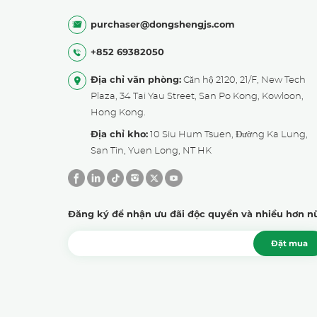
purchaser@dongshengjs.com
+852 69382050
Địa chỉ văn phòng:
Căn hộ 2120, 21/F, New Tech
Plaza, 34 Tai Yau Street, San Po Kong, Kowloon,
Hong Kong.
Địa chỉ kho:
10 Siu Hum Tsuen, Đường Ka Lung,
San Tin, Yuen Long, NT HK
Đăng ký để nhận ưu đãi độc quyền và nhiều hơn n
Đặt mua