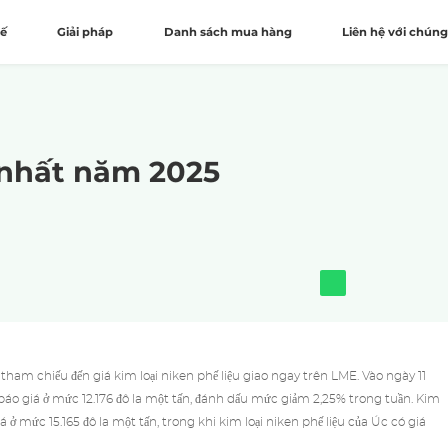
hế
Giải pháp
Danh sách mua hàng
Liên hệ với chúng
 nhất năm 2025
ham chiếu đến giá kim loại niken phế liệu giao ngay trên LME. Vào ngày 11
c báo giá ở mức 12.176 đô la một tấn, đánh dấu mức giảm 2,25% trong tuần. Kim
 ở mức 15.165 đô la một tấn, trong khi kim loại niken phế liệu của Úc có giá