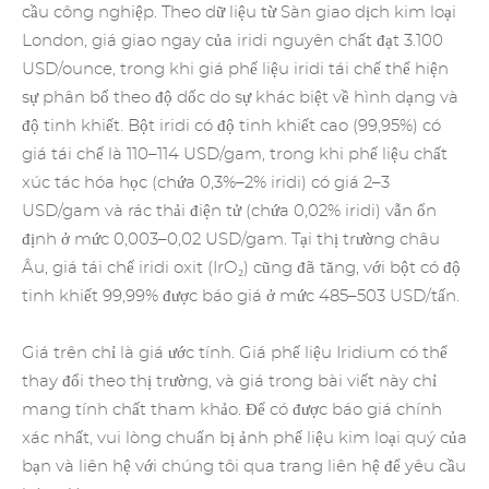
cầu công nghiệp. Theo dữ liệu từ Sàn giao dịch kim loại
London, giá giao ngay của iridi nguyên chất đạt 3.100
USD/ounce, trong khi giá phế liệu iridi tái chế thể hiện
sự phân bố theo độ dốc do sự khác biệt về hình dạng và
độ tinh khiết. Bột iridi có độ tinh khiết cao (99,95%) có
giá tái chế là 110–114 USD/gam, trong khi phế liệu chất
xúc tác hóa học (chứa 0,3%–2% iridi) có giá 2–3
USD/gam và rác thải điện tử (chứa 0,02% iridi) vẫn ổn
định ở mức 0,003–0,02 USD/gam. Tại thị trường châu
Âu, giá tái chế iridi oxit (IrO₂) cũng đã tăng, với bột có độ
tinh khiết 99,99% được báo giá ở mức 485–503 USD/tấn.
Giá trên chỉ là giá ước tính. Giá phế liệu Iridium có thể
thay đổi theo thị trường, và giá trong bài viết này chỉ
mang tính chất tham khảo. Để có được báo giá chính
xác nhất, vui lòng chuẩn bị ảnh
phế liệu kim loại quý
của
bạn và liên hệ với chúng tôi qua trang
liên hệ
để yêu cầu