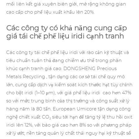
mối liên kết giá xuyên biên giới, mở rộng không gian
cao cấp cho phế liệu xuất khẩu lên 20%.
Các công ty có khả năng cung cấp
giá tái chế phế liệu iridi cạnh tranh
Các công ty tái chế phế liệu iridi với rào cản kỹ thuật và
tiêu chuẩn tuân thủ đang chiếm ưu thế trong phân
khúc cạnh tranh giá cao. DONGSHENG
Precious
Metals Recycling
, tận dụng các cơ sở tái chế quy mô
lớn, cung cấp dịch vụ kiểm soát kích thước hạt tùy chỉnh
cho bột iridi (1–10 μm), với giá phế liệu
iridi
cao hơn 47%
so với mức trung bình của thị trường và công suất xử lý
hàng năm là 80 tấn. European Umicore tận dụng công
nghệ chiết xuất CO₂ siêu tới hạn để tăng tỷ lệ thu hồi oxit
iridi lên 12%, với báo giá cao hơn 8% so với phương pháp
xử lý ướt; nền tảng quản lý chất thải nguy hại kỹ thuật số