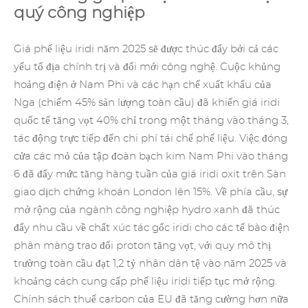
quý công nghiệp
Giá phế liệu iridi năm 2025 sẽ được thúc đẩy bởi cả các
yếu tố địa chính trị và đổi mới công nghệ. Cuộc khủng
hoảng điện ở Nam Phi và các hạn chế xuất khẩu của
Nga (chiếm 45% sản lượng toàn cầu) đã khiến giá iridi
quốc tế tăng vọt 40% chỉ trong một tháng vào tháng 3,
tác động trực tiếp đến chi phí tái chế phế liệu. Việc đóng
cửa các mỏ của tập đoàn
bạch kim
Nam Phi vào tháng
6 đã đẩy mức tăng hàng tuần của giá iridi oxit trên Sàn
giao dịch chứng khoán London lên 15%. Về phía cầu, sự
mở rộng của ngành công nghiệp hydro xanh đã thúc
đẩy nhu cầu về chất xúc tác gốc iridi cho
các tế bào điện
phân
màng trao đổi proton tăng vọt, với quy mô thị
trường toàn cầu đạt 1,2 tỷ nhân dân tệ vào năm 2025 và
khoảng cách cung cấp phế liệu iridi tiếp tục mở rộng.
Chính sách thuế carbon của EU đã tăng cường hơn nữa