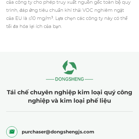
của công ty cho phép truy xuất nguồn gốc toàn bộ quy
trình, đáp ứng tiêu chuẩn khí thải VOC nghiêm ngặt
của EU là ≤10 mg/m³. Lựa chọn các công ty này có thể
tối đa hóa lợi ích của bạn.
Tái chế chuyên nghiệp kim loại quý công
nghiệp và kim loại phế liệu
purchaser@dongshengjs.com