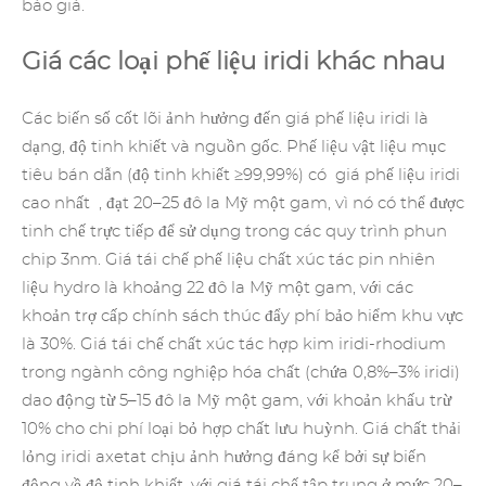
báo giá.
Giá các loại phế liệu iridi khác nhau
Các biến số cốt lõi ảnh hưởng đến giá phế liệu iridi là
dạng, độ tinh khiết và nguồn gốc. Phế liệu vật liệu mục
tiêu bán dẫn (độ tinh khiết ≥99,99%) có giá
phế liệu iridi
cao nhất , đạt 20–25 đô la Mỹ một gam, vì nó có thể được
tinh chế trực tiếp để sử dụng trong các quy trình phun
chip 3nm. Giá tái chế phế liệu chất xúc tác pin nhiên
liệu hydro là khoảng 22 đô la Mỹ một gam, với các
khoản trợ cấp chính sách thúc đẩy phí bảo hiểm khu vực
là 30%. Giá tái chế
chất xúc tác hợp kim iridi-rhodium
trong ngành công nghiệp hóa chất (chứa 0,8%–3% iridi)
dao động từ 5–15 đô la Mỹ một gam, với khoản khấu trừ
10% cho chi phí loại bỏ hợp chất lưu huỳnh. Giá chất thải
lỏng iridi axetat chịu ảnh hưởng đáng kể bởi sự biến
động về độ tinh khiết, với giá tái chế tập trung ở mức 20–