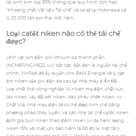
tái sinh kim loại 95% thông qua quy trình tích hợp
"Khoáng chất-Vật liệu-Tái chế" và cơ sở tại Indonesia xử
lý 20.000 tấn pin thải mỗi năm.
Loại catốt niken nào có thể tái chế
được?
Lĩnh vực pin điện: pin lithium ba thành phần
(NCM811/NCM622, v.v.) bột cực, bột đen là nguồn tái chế
chính, VinFast đã ủy quyền cho BatX Energie xử lý cực
âm niken của pin điện áp cao tại nhà máy ở Ấn Độ.
Loại chất thải công nghiệp: Xỉ niken mạ điện, chất xúc
tác niken, vảy đất sét niken, dao phay chứa niken, v.v.
Chất thải nhà máy điện tử có thể được tinh chế bằng
phương pháp thủy luyện, và các nhà tái chế catốt niken
định giá bùn niken theo điểm niken (ví dụ hàm lượng
niken 15% với mức phí bảo hiểm là 60 đô la một tấn).