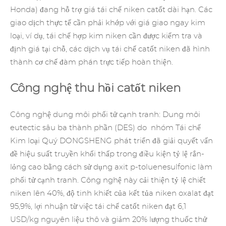
Honda) đang hỗ trợ giá tái chế niken catốt dài hạn. Các
giao dịch thực tế cần phải khớp với giá giao ngay kim
loại, ví dụ, tái chế hợp kim niken cần được kiểm tra và
định giá tại chỗ, các dịch vụ tái chế catốt niken đã hình
thành cơ chế đàm phán trực tiếp hoàn thiện.
Công nghệ thu hồi catốt niken
Công nghệ dung môi phối tử cạnh tranh: Dung môi
eutectic sâu ba thành phần (DES) do nhóm
Tái chế
Kim loại Quý
DONGSHENG phát triển đã giải quyết vấn
đề hiệu suất truyền khối thấp trong điều kiện tỷ lệ rắn-
lỏng cao bằng cách sử dụng axit p-toluenesulfonic làm
phối tử cạnh tranh. Công nghệ này cải thiện tỷ lệ chiết
niken lên 40%, độ tinh khiết của kết tủa niken oxalat đạt
95,9%, lợi nhuận từ việc tái chế catốt niken đạt 6,1
USD/kg nguyên liệu thô và giảm 20% lượng thuốc thử