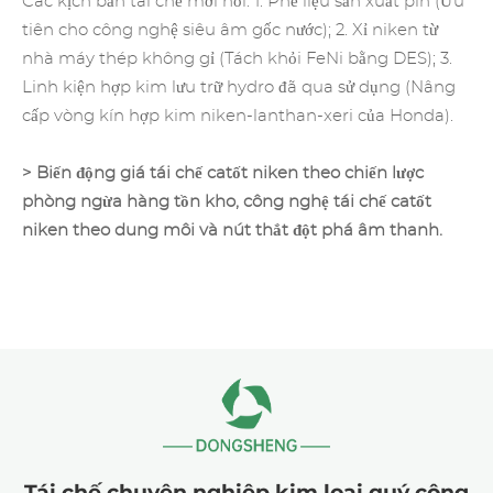
Các kịch bản tái chế mới nổi: 1. Phế liệu sản xuất pin (Ưu
tiên cho công nghệ siêu âm gốc nước); 2. Xỉ niken từ
nhà máy thép không gỉ (Tách khỏi FeNi bằng DES); 3.
Linh kiện hợp kim lưu trữ hydro đã qua sử dụng (Nâng
cấp vòng kín hợp kim niken-lanthan-xeri của Honda).
> Biến động giá tái chế catốt niken theo chiến lược
phòng ngừa hàng tồn kho, công nghệ tái chế catốt
niken theo dung môi và nút thắt đột phá âm thanh.
Tái chế chuyên nghiệp kim loại quý công