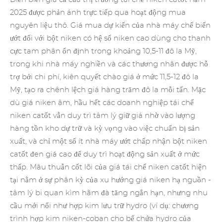
2025 được phản ánh trực tiếp qua hoạt động mua
nguyên liệu thô. Giá mua dự kiến của nhà máy chế biến
ướt đối với bột niken có hệ số niken cao dùng cho thanh
cực tam phân ổn định trong khoảng 10,5-11 đô la Mỹ,
trong khi nhà máy nghiền và các thương nhân được hỗ
trợ bởi chi phí, kiên quyết chào giá ở mức 11,5-12 đô la
Mỹ, tạo ra chênh lệch giá hàng trăm đô la mỗi tấn. Mặc
dù giá niken âm, hầu hết các doanh nghiệp tái chế
niken catốt vẫn duy trì tâm lý giữ giá nhờ vào lượng
hàng tồn kho dự trữ và kỳ vọng vào việc chuẩn bị sản
xuất, và chỉ một số ít nhà máy ướt chấp nhận bột niken
catốt đen giá cao để duy trì hoạt động sản xuất ở mức
thấp. Mâu thuẫn cốt lõi của giá tái chế niken catốt hiện
tại nằm ở sự phân kỳ của xu hướng giá niken hạ nguồn -
tâm lý bi quan kìm hãm đà tăng ngắn hạn, nhưng nhu
cầu mới nổi như hợp kim lưu trữ hydro (ví dụ: chương
trình hợp kim niken-coban cho bể chứa hydro của