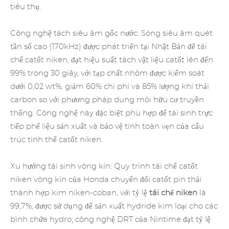
tiêu thụ.
Công nghệ tách siêu âm gốc nước: Sóng siêu âm quét
tần số cao (170kHz) được phát triển tại Nhật Bản để tái
chế catốt niken, đạt hiệu suất tách vật liệu catốt lên đến
99% trong 30 giây, với tạp chất nhôm được kiểm soát
dưới 0,02 wt%, giảm 60% chi phí và 85% lượng khí thải
carbon so với phương pháp dung môi hữu cơ truyền
thống. Công nghệ này đặc biệt phù hợp để tái sinh trực
tiếp phế liệu sản xuất và bảo vệ tính toàn vẹn của cấu
trúc tinh thể catốt niken.
Xu hướng tái sinh vòng kín: Quy trình tái chế catốt
niken vòng kín của Honda chuyển đổi catốt pin thải
thành hợp kim niken-coban, với tỷ lệ
tái chế niken
là
99,7%, được sử dụng để sản xuất hydride kim loại cho các
bình chứa hydro; công nghệ DRT của Nintime đạt tỷ lệ