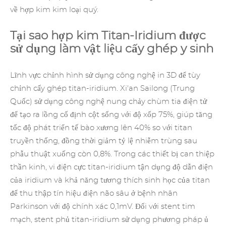
về hợp kim kim loại quý.
Tại sao hợp kim Titan-Iridium được
sử dụng làm vật liệu cấy ghép y sinh
Lĩnh vực chỉnh hình sử dụng công nghệ in 3D để tùy
chỉnh cấy ghép titan-iridium. Xi'an Sailong (Trung
Quốc) sử dụng công nghệ nung chảy chùm tia điện tử
để tạo ra lồng cố định cột sống với độ xốp 75%, giúp tăng
tốc độ phát triển tế bào xương lên 40% so với titan
truyền thống, đồng thời giảm tỷ lệ nhiễm trùng sau
phẫu thuật xuống còn 0,8%. Trong các thiết bị can thiệp
thần kinh, vi điện cực titan-iridium tận dụng độ dẫn điện
của iridium và khả năng tương thích sinh học của titan
để thu thập tín hiệu điện não sâu ở bệnh nhân
Parkinson với độ chính xác 0,1mV. Đối với stent tim
mạch, stent phủ titan-iridium sử dụng phương pháp ủ