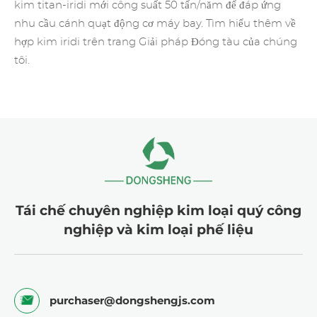
kim titan-iridi mới công suất 50 tấn/năm để đáp ứng
nhu cầu cánh quạt động cơ máy bay. Tìm hiểu thêm về
hợp kim iridi
trên trang Giải pháp Đóng tàu của chúng
tôi.
Tái chế chuyên nghiệp kim loại quý công
nghiệp và kim loại phế liệu
purchaser@dongshengjs.com