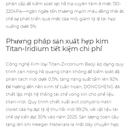
phân cấp để kiểm soát lực hỗ trợ xuyên tâm ở mức 150-
220kPa—ngăn ngừa tổn thương mạch máu đồng thời ức
chế sự phát triển quá mức của mô, giảm tỷ lệ tái hẹp
xuống dưới 5%.
Phương pháp sản xuất hợp kim
Titan-Iridium tiết kiệm chi phí
Công nghệ Kim loại Titan-Zirconium Baoji áp dụng quy
trình cán nóng hồ quang chân không để kiểm soát độ
phân tách iridi dưới 0,5%, tăng năng suất tấm lên 92%.
Để hướng đến nền kinh tế tuần hoàn, DONGSHENG đã
thiết lập một hệ thống tái chế vòng kín cho phế liệu
titan-iridi. Quy trình chiết xuất axit clohydric-natri
clorat của họ đạt tỷ lệ thu hồi iridi 99,2%, với vật liệu tái
chế dự kiến đạt 30% vào năm 2025. Sản lượng toàn cầu
tăng lên khi Heeger Materials ra mắt dây chuyền hợp