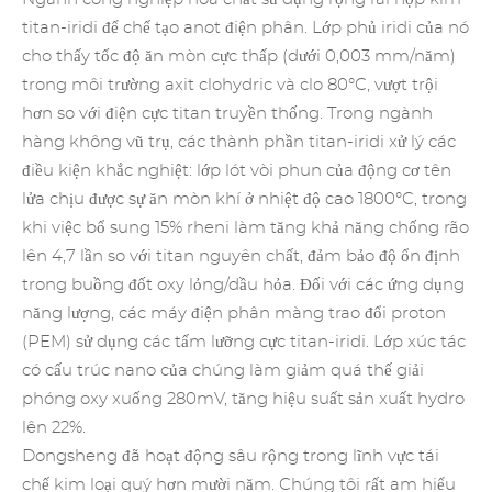
titan-iridi để chế tạo anot điện phân. Lớp phủ iridi của nó
cho thấy tốc độ ăn mòn cực thấp (dưới 0,003 mm/năm)
trong môi trường axit clohydric và clo 80°C, vượt trội
hơn so với điện cực titan truyền thống. Trong ngành
hàng không vũ trụ, các thành phần titan-iridi xử lý các
điều kiện khắc nghiệt: lớp lót vòi phun của động cơ tên
lửa chịu được sự ăn mòn khí ở nhiệt độ cao 1800°C, trong
khi việc bổ sung 15% rheni làm tăng khả năng chống rão
lên 4,7 lần so với titan nguyên chất, đảm bảo độ ổn định
trong buồng đốt oxy lỏng/dầu hỏa. Đối với các ứng dụng
năng lượng,
các máy điện phân màng trao đổi proton
(PEM)
sử dụng các tấm lưỡng cực titan-iridi. Lớp xúc tác
có cấu trúc nano của chúng làm giảm quá thế giải
phóng oxy xuống 280mV, tăng hiệu suất sản xuất hydro
lên 22%.
Dongsheng đã hoạt động sâu rộng trong lĩnh
vực tái
chế kim loại quý
hơn mười năm. Chúng tôi rất am hiểu