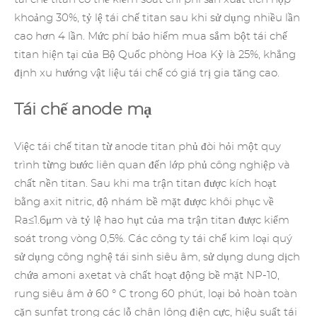
khoảng 30%, tỷ lệ tái chế titan sau khi sử dụng nhiều lần
cao hơn 4 lần. Mức phí bảo hiểm mua sắm bột tái chế
titan hiện tại của Bộ Quốc phòng Hoa Kỳ là 25%, khẳng
định xu hướng vật liệu tái chế có giá trị gia tăng cao.
Tái chế anode mạ
Việc tái chế titan từ
anode titan phủ
đòi hỏi một quy
trình từng bước liên quan đến lớp phủ công nghiệp và
chất nền titan. Sau khi ma trận titan được kích hoạt
bằng axit nitric, độ nhám bề mặt được khôi phục về
Ra≤1.6μm và tỷ lệ hao hụt của ma trận titan được kiểm
soát trong vòng 0,5%.
Các công ty tái chế kim loại quý
sử dụng công nghệ tái sinh siêu âm, sử dụng dung dịch
chứa amoni axetat và chất hoạt động bề mặt NP-10,
rung siêu âm ở 60 ° C trong 60 phút, loại bỏ hoàn toàn
cặn sunfat trong các lỗ chân lông điện cực, hiệu suất tái