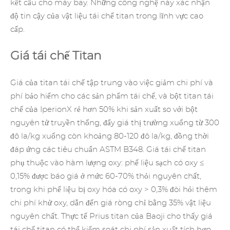
kết cấu cho máy bay. Những công nghệ này xác nhận
độ tin cậy của vật liệu tái chế titan trong lĩnh vực cao
cấp.
Giá tái chế Titan
Giá của titan tái chế tập trung vào việc giảm chi phí và
phí bảo hiểm cho các sản phẩm tái chế, và bột titan tái
chế của IperionX rẻ hơn 50% khi sản xuất so với bột
nguyên tử truyền thống, đẩy giá thị trường xuống từ 300
đô la/kg xuống còn khoảng 80-120 đô la/kg, đồng thời
đáp ứng các tiêu chuẩn ASTM B348. Giá tái chế titan
phụ thuộc vào hàm lượng oxy: phế liệu sạch có oxy ≤
0,15% được báo giá ở mức 60-70% thỏi nguyên chất,
trong khi phế liệu bị oxy hóa có oxy > 0,3% đòi hỏi thêm
chi phí khử oxy, dẫn đến giá ròng chỉ bằng 35% vật liệu
nguyên chất. Thực tế Prius titan của Baoji cho thấy giá
tái chế titan có thể kiểm soát chi phí sản xuất tích hợp