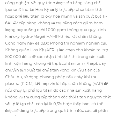
công nghiệp. Với quy trình được cấp bằng sáng chế,
IperionX Inc. tại Hoa Kỳ xử lý trực tiếp phoi titan thải
hoặc phế liệu titan bị oxy hóa mạnh và sản xuất bột Ti-
6Al-4V cấp hàng không vũ trụ bằng cách giảm hàm
lượng oxy xuống dưới 1.000 ppm thông qua quy trình
khử oxy hydro-Magiê HAMR-thiêu kết chân không.
Công nghệ này đã được Phòng thí nghiệm nghiên cứu
Không quân Hoa Kỳ (AFRL) lựa chọn cho khoản tài trợ
500.000 đô la để xác nhận tính khả thi trong sản xuất
linh kiện hàng không vũ trụ. EcoTitanium (Pháp), dây
chuyền sản xuất tái chế titan vòng kín đầu tiên của
Châu Âu, sử dụng phương pháp nấu chảy khí trơ
plasma (PIGM) kết hợp với lò hấp chân không (VAR) để
nấu chảy lại
phế liệu titan
do các nhà sản xuất hàng
không vũ trụ cung cấp thành các thỏi titan nguyên chất
với tỷ lệ tạp chất còn lại là 0,3% hoặc thấp hơn, có thể
được sử dụng trực tiếp trong quá trình đúc các bộ phận