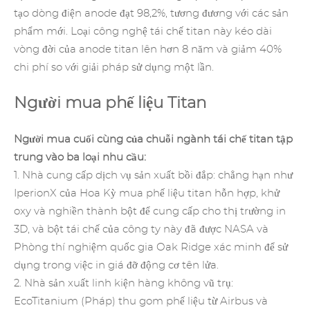
tạo dòng điện anode đạt 98,2%, tương đương với các sản
phẩm mới. Loại công nghệ tái chế titan này kéo dài
vòng đời của
anode titan
lên hơn 8 năm và giảm 40%
chi phí so với giải pháp sử dụng một lần.
Người mua phế liệu Titan
Người mua cuối cùng của chuỗi ngành tái chế titan tập
trung vào ba loại nhu cầu:
1. Nhà cung cấp dịch vụ sản xuất bồi đắp: chẳng hạn như
IperionX của Hoa Kỳ mua phế liệu titan hỗn hợp, khử
oxy và nghiền thành bột để cung cấp cho thị trường in
3D, và bột tái chế của công ty này đã được NASA và
Phòng thí nghiệm quốc gia Oak Ridge xác minh để sử
dụng trong việc in giá đỡ động cơ tên lửa.
2. Nhà sản xuất linh kiện hàng không vũ trụ:
EcoTitanium (Pháp) thu gom phế liệu từ Airbus và