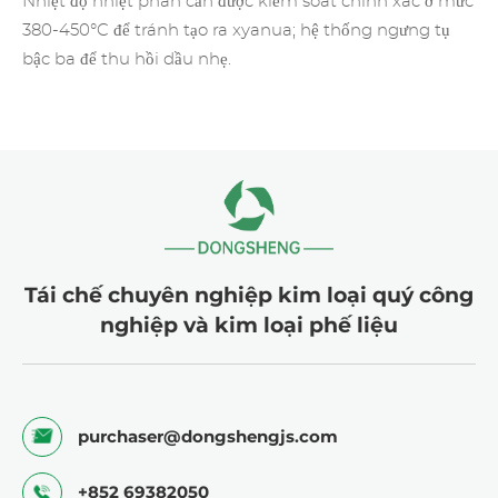
Nhiệt độ nhiệt phân cần được kiểm soát chính xác ở mức
380-450°C để tránh tạo ra xyanua; hệ thống ngưng tụ
bậc ba để thu hồi dầu nhẹ.
Tái chế chuyên nghiệp kim loại quý công
nghiệp và kim loại phế liệu
purchaser@dongshengjs.com
+852 69382050