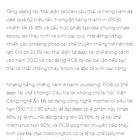
Tổng lượng rác thải điện tử toàn cầu thải ra hàng năm đã
vượt quá 62 triệu tấn, trong đó bảng mạch in (PCB)
chiếm tới 13-18% và cấu trúc phức tạp của chúng (nhựa
epoxy, sợi thủy tinh và kim loại quý như đồng/vàng)
khiến các phương pháp tái chế truyền thống trở nên bất
lực. Chỉ có 22,3% rác thải điện tử được tái chế đúng cách
vào năm 2022 và các đống PCB bị loại bỏ vẫn tiếp tục
thải ra chất chống cháy brom và độc tố kim loại nặng.
Nhưng bằng chứng nằm ở bánh pudding: PCB có thể
được tái chế không? Câu trả lời không chỉ là "có". Viện
Công nghệ Ấn Độ sử dụng công nghệ methanol siêu tới
hạn (350 ° C / 90 phút) để đạt được tỷ lệ phân hủy nhựa
96%, tỷ lệ thu hồi đồng tăng lên 35,76%, tỷ lệ tái chế
methanol hơn 90%; và PCB polymer chuyển tiếp thủy
tinh của Đại học Washington có tỷ lệ tái chế polymer