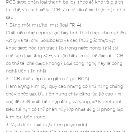
PCB được phân loại thành ba loại theo độ khó và giá trị
tái chế, và cách xử lý PCB tái chế cần được thực hiện như
sau:
1. Bảng một mặt/hai mặt (loại FR-4)
Chất nền nhựa epoxy sợi thủy tinh thích hợp cho nghiền
vật lý và tái chế. Soluboard và các PCB gốc thực vật
khác được hòa tan trực tiếp trong nước nóng, tỷ lệ tái
chế kim loại tăng 30%, và cặn hữu cơ có thể được ủ. PCB
có thể tái chế được không? Loại công nghệ này là công
nghệ tiên tiến nhất.
2. PCB nhiều lớp (bao gồm cả gói BGA)
Hàm lượng kim loại quý cao nhưng có khả năng chống
cháy phức tạp. Ưu tiên nung chảy bằng lửa (lò cao + xỉ
vôi) để chiết xuất hỗn hợp đồng và vàng; xử lý metanol
siêu tới hạn có thể phân hủy lớp nhựa để giải phóng lớp
kim loại bên trong.
3. Mạch linh hoạt (dựa trên polyimide)