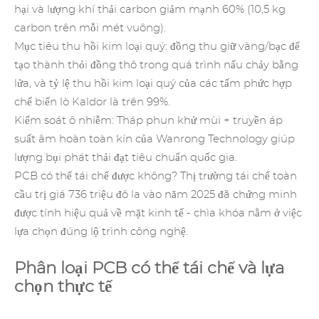
hại và lượng khí thải carbon giảm mạnh 60% (10,5 kg
carbon trên mỗi mét vuông).
Mục tiêu thu hồi kim loại quý: đồng thu giữ vàng/bạc để
tạo thành thỏi đồng thô trong quá trình nấu chảy bằng
lửa, và tỷ lệ thu hồi kim loại quý của các tấm phức hợp
chế biến lò Kaldor là trên 99%.
Kiểm soát ô nhiễm: Tháp phun khử mùi + truyền áp
suất âm hoàn toàn kín của Wanrong Technology giúp
lượng bụi phát thải đạt tiêu chuẩn quốc gia.
PCB có thể tái chế được không? Thị trường tái chế toàn
cầu trị giá 736 triệu đô la vào năm 2025 đã chứng minh
được tính hiệu quả về mặt kinh tế - chìa khóa nằm ở việc
lựa chọn đúng lộ trình công nghệ.
Phân loại PCB có thể tái chế và lựa
chọn thực tế