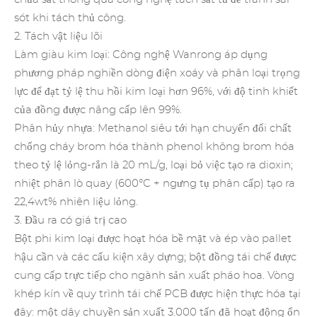
sót khi tách thủ công.
2. Tách vật liệu lõi
Làm giàu kim loại: Công nghệ Wanrong áp dụng
phương pháp nghiền dòng điện xoáy và phân loại trọng
lực để đạt tỷ lệ thu hồi kim loại hơn 96%, với độ tinh khiết
của đồng được nâng cấp lên 99%.
Phân hủy nhựa: Methanol siêu tới hạn chuyển đổi chất
chống cháy brom hóa thành phenol không brom hóa
theo tỷ lệ lỏng-rắn là 20 mL/g, loại bỏ việc tạo ra dioxin;
nhiệt phân lò quay (600°C + ngưng tụ phân cấp) tạo ra
22,4wt% nhiên liệu lỏng.
3. Đầu ra có giá trị cao
Bột phi kim loại được hoạt hóa bề mặt và ép vào pallet
hậu cần và các cấu kiện xây dựng; bột đồng tái chế được
cung cấp trực tiếp cho ngành sản xuất pháo hoa. Vòng
khép kín về quy trình tái chế PCB được hiện thực hóa tại
đây: một dây chuyền sản xuất 3.000 tấn đã hoạt động ổn