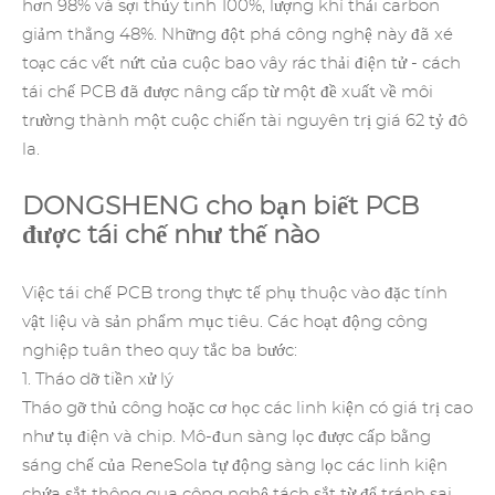
hơn 98% và sợi thủy tinh 100%, lượng khí thải carbon
giảm thẳng 48%. Những đột phá công nghệ này đã xé
toạc các vết nứt của cuộc bao vây rác thải điện tử - cách
tái chế PCB đã được nâng cấp từ một đề xuất về môi
trường thành một cuộc chiến tài nguyên trị giá 62 tỷ đô
la.
DONGSHENG cho bạn biết PCB
được tái chế như thế nào
Việc tái chế PCB trong thực tế phụ thuộc vào đặc tính
vật liệu và sản phẩm mục tiêu. Các hoạt động công
nghiệp tuân theo quy tắc ba bước:
1. Tháo dỡ tiền xử lý
Tháo gỡ thủ công hoặc cơ học các linh kiện có giá trị cao
như tụ điện và chip. Mô-đun sàng lọc được cấp bằng
sáng chế của ReneSola tự động sàng lọc các linh kiện
chứa sắt thông qua công nghệ tách sắt từ để tránh sai